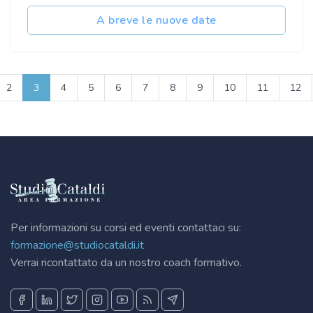
A breve le nuove date
2
3
4
5
6
7
8
9
10
11
12
Per informazioni su corsi ed eventi contattaci su:
formazione@studiocataldi.it
Verrai ricontattato da un nostro coach formativo.