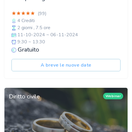
(99)
4 Crediti
2 giorni , 7.5 ore
11-10-2024 ~ 06-11-2024
9:30 ~ 13:30
Gratuito
A breve le nuove date
Diritto civile
Webinar