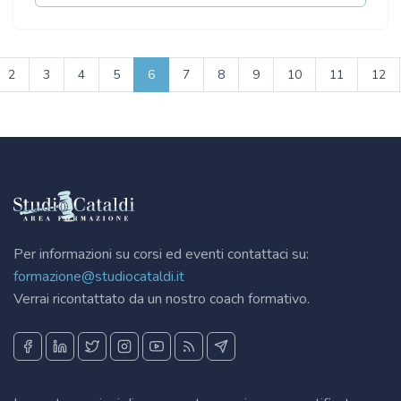
2
3
4
5
6
7
8
9
10
11
12
Per informazioni su corsi ed eventi contattaci su:
formazione@studiocataldi.it
Verrai ricontattato da un nostro coach formativo.